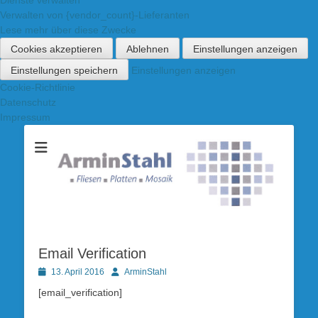
Verwalten von {vendor_count}-Lieferanten
Lese mehr über diese Zwecke
Cookies akzeptieren
Ablehnen
Einstellungen anzeigen
Einstellungen speichern
Einstellungen anzeigen
Cookie-Richtlinie
Datenschutz
Impressum
Fliesen-Stahl
Email Verification
Posted
Autor
13. April 2016
ArminStahl
on
[email_verification]